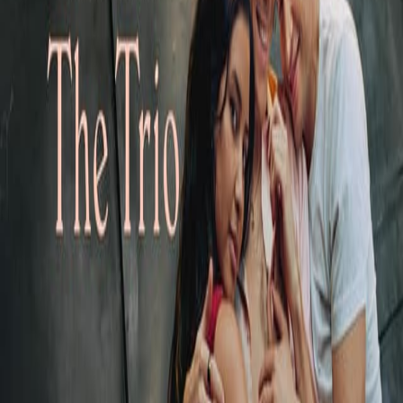
Trio
Esittely
TV-lähetykset
Uutiset
Klipit
Entisen rakastettunsa tyttären tapaaminen vie Hugon
takaisin opiskeluajan muistoihin Tukholmassa.
Katso Ruudussa