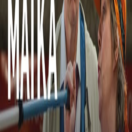
Matka
Esittely
TV-lähetykset
Uutiset
Klipit
Seuraavat TV-esitykset
Nelonen
5.9.
9.25
6 - Koostejakso