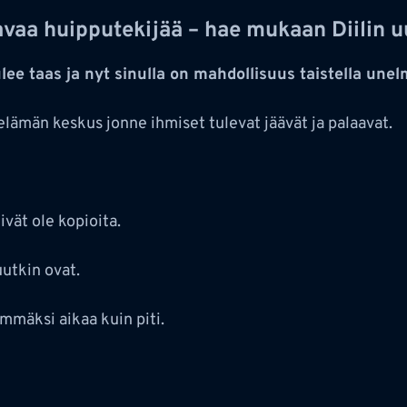
avaa huipputekijää – hae mukaan Diilin u
ulee taas ja nyt sinulla on mahdollisuus taistella unel
lämän keskus jonne ihmiset tulevat jäävät ja palaavat.
vät ole kopioita.
uutkin ovat.
emmäksi aikaa kuin piti.